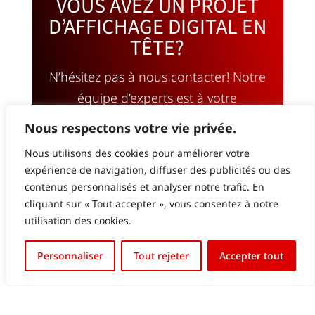
VOUS AVEZ UN PROJET
D’AFFICHAGE DIGITAL EN
TÊTE?
N’hésitez pas à nous contacter! Notre
équipe d’experts est à votre
disposition pour vous conseiller et
Nous respectons votre vie privée.
vous accompagner à chaque étape,
Nous utilisons des cookies pour améliorer votre
du choix des solutions à la mise en
expérience de navigation, diffuser des publicités ou des
œuvre. Ensemble, faisons de votre
contenus personnalisés et analyser notre trafic. En
projet une réussite.
cliquant sur « Tout accepter », vous consentez à notre
utilisation des cookies.
English (UK)
CONTACTEZ-NOUS
Personnaliser
Tout rejeter
Accepter tout
Français