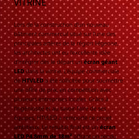
VITRINE
Lors de la construction d’un nouveau
bâtiment commercial situé sur l’une des
principales artères de la région liégeoise,
les architectes ont eu l’excellente idée
d’intégrer dès le départ un
écran géant
LED
dans la vitrine. L’équipe commerciale
de
HTVLED
a été sollicitée pour soumettre
une offre de prix, en compétition avec
plusieurs entreprises locales. Grâce à
l’ingéniosité et au savoir-faire de ses
équipes, HTVLED a remporté ce projet
ambitieux. Le résultat final est un
écran
LED P4.8mm de 18m²
offrant un rendu