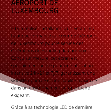
AÉROPORT DE
LUXEMBOURG
HTV a réalisé l’installation d’un écran LED
haute performance au cœur de l’aéroport
de Luxembourg pour le service des
Opérations de Handling de Cargolux.
Conçu sur mesure, cet écran est
spécialement pensé pour une utilisation
intensive 24h/24 et 7j/7, garantissant une
visibilité optimale et une fiabilité maximale
dans un environnement aéroportuaire
exigeant.
Grâce à sa technologie LED de dernière