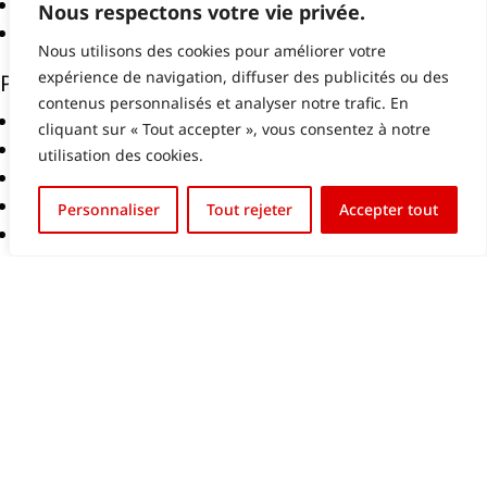
led scherm huren
Nous respectons votre vie privée.
led scherm
Nous utilisons des cookies pour améliorer votre
PAGES ASSOCIÉES
expérience de navigation, diffuser des publicités ou des
contenus personnalisés et analyser notre trafic. En
Gestion de contenu
cliquant sur « Tout accepter », vous consentez à notre
Ecrans LED extérieurs
utilisation des cookies.
Ecrans LED intérieurs
English (UK)
Ecrans LED vitrine
Personnaliser
Tout rejeter
Accepter tout
Français
Ecrans LED Mobiles
Solutions de stades
Devis
Produits
Demandez un devis gratuit:
Contactez notre
équipe
.
QUESTIONS FRÉQUENTES
COMMENT ENTRETENIR UN ÉCRAN LED ?