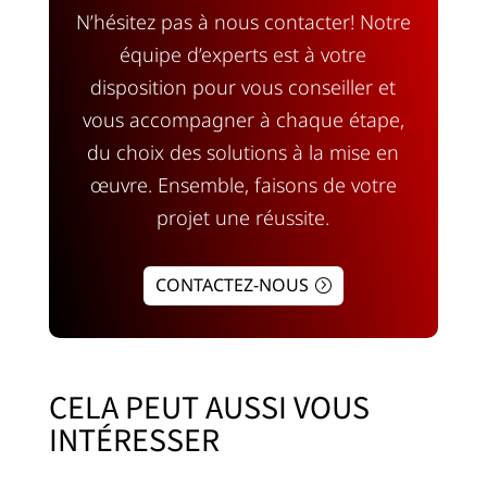
N’hésitez pas à nous contacter! Notre
équipe d’experts est à votre
disposition pour vous conseiller et
vous accompagner à chaque étape,
du choix des solutions à la mise en
œuvre. Ensemble, faisons de votre
projet une réussite.
CONTACTEZ-NOUS
CELA PEUT AUSSI VOUS
INTÉRESSER