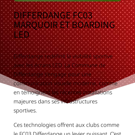
DIFFERDANGE FC03
MARQUOIR ET BOARDING
LED
Differdange redéfinit la visibilité sportive
avec les écrans LED. La Commune de
Differdange s’engage pour une
communication visuelle moderne, comme
en témoignent les récentes installations
majeures dans ses infrastructures
sportives.
Ces technologies offrent aux clubs comme
le FC03 Differdange un levier puissant. C’est