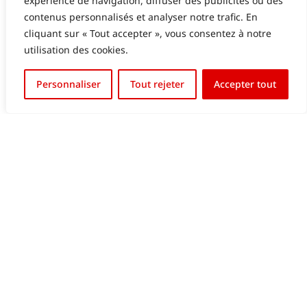
expérience de navigation, diffuser des publicités ou des
contenus personnalisés et analyser notre trafic. En
cliquant sur « Tout accepter », vous consentez à notre
utilisation des cookies.
English (UK)
Personnaliser
Tout rejeter
Accepter tout
Français
GALERIES LAFAYETTE LUXEMBOURG – ECRAN
LED EN VITRINE