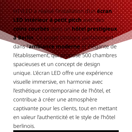
HTVLED a réalisé l’installation d’un
écran
LED intérieur à petit pitch
avec des
coins courbés
dans un
hôtel prestigieux
à Berlin
. Ce projet s’intègre parfaitement
dans l’
ambiance moderne
et élégante de
l’établissement, qui propose 500 chambres
spacieuses et un concept de design
unique. L’écran LED offre une expérience
visuelle immersive, en harmonie avec
l’esthétique contemporaine de l’hôtel, et
contribue à créer une atmosphère
captivante pour les clients, tout en mettant
en valeur l’authenticité et le style de l’hôtel
berlinois.