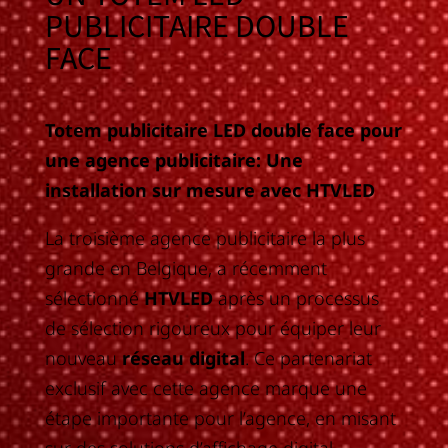
PUBLICITAIRE DOUBLE
FACE
Totem publicitaire LED double face pour
une agence publicitaire: Une
installation sur mesure avec HTVLED
La troisième agence publicitaire la plus
grande en Belgique, a récemment
sélectionné
HTVLED
après un processus
de sélection rigoureux pour équiper leur
nouveau
réseau digital
. Ce partenariat
exclusif avec cette agence marque une
étape importante pour l’agence, en misant