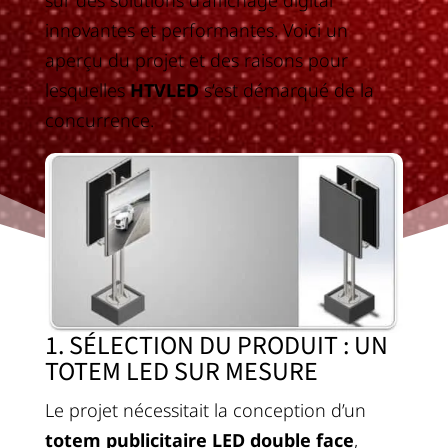
sur des solutions d’affichage digital
innovantes et performantes. Voici un
aperçu du projet et des raisons pour
lesquelles
HTVLED
s’est démarqué de la
concurrence.
1. SÉLECTION DU PRODUIT : UN
TOTEM LED SUR MESURE
Le projet nécessitait la conception d’un
totem publicitaire LED double face
,