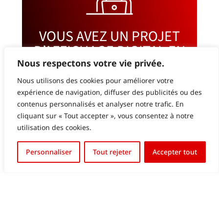
VOUS AVEZ UN PROJET
D’AFFICHAGE DIGITAL EN
TÊTE?
Nous respectons votre vie privée.
Nous utilisons des cookies pour améliorer votre
N’hésitez pas à nous contacter! Notre
expérience de navigation, diffuser des publicités ou des
équipe d’experts est à votre
contenus personnalisés et analyser notre trafic. En
disposition pour vous conseiller et
cliquant sur « Tout accepter », vous consentez à notre
utilisation des cookies.
vous accompagner à chaque étape,
du choix des solutions à la mise en
English (UK)
Personnaliser
Tout rejeter
Accepter tout
œuvre. Ensemble, faisons de votre
Français
projet une réussite.
CONTACTEZ-NOUS