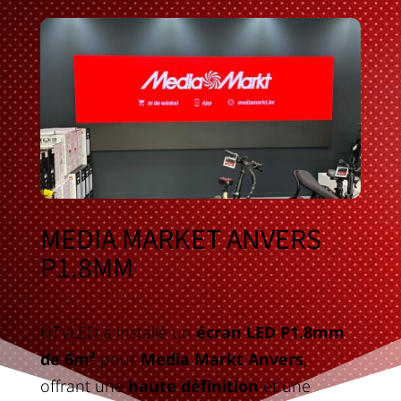
MEDIA MARKET ANVERS
P1.8MM
HTVLED a installé un
écran LED P1.8mm
de 6m²
pour
Media Markt Anvers
,
offrant une
haute définition
et une