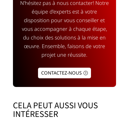
N’hésitez pas à nous contacter! Notre
équipe d’experts est à votre
disposition pour vous conseiller et
vous accompagner à chaque étape,
du choix des solutions à la mise en
œuvre. Ensemble, faisons de votre
projet une réussite.
CONTACTEZ-NOUS
CELA PEUT AUSSI VOUS
INTÉRESSER