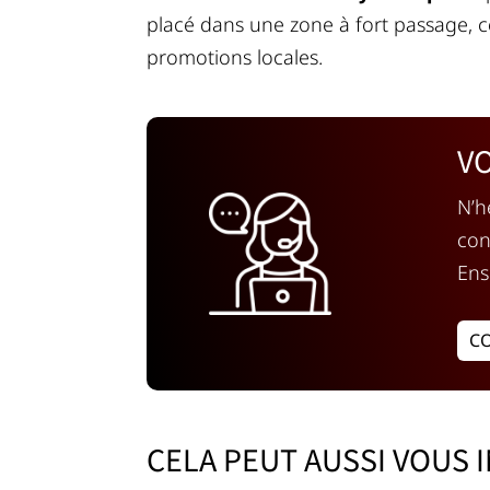
placé dans une zone à fort passage, 
promotions locales.
VO
N’h
con
Ens
C
CELA PEUT AUSSI VOUS 