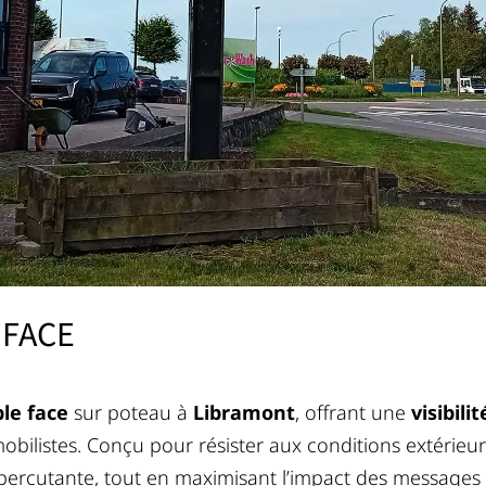
 FACE
le face
sur poteau à
Libramont
, offrant une
visibili
mobilistes. Conçu pour résister aux conditions extérieu
percutante, tout en maximisant l’impact des messages e