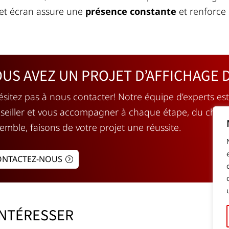
cet écran assure une
présence constante
et renforce l
US AVEZ UN PROJET D’AFFICHAGE D
ésitez pas à nous contacter! Notre équipe d’experts est
seiller et vous accompagner à chaque étape, du choix 
emble, faisons de votre projet une réussite.
ONTACTEZ-NOUS
INTÉRESSER