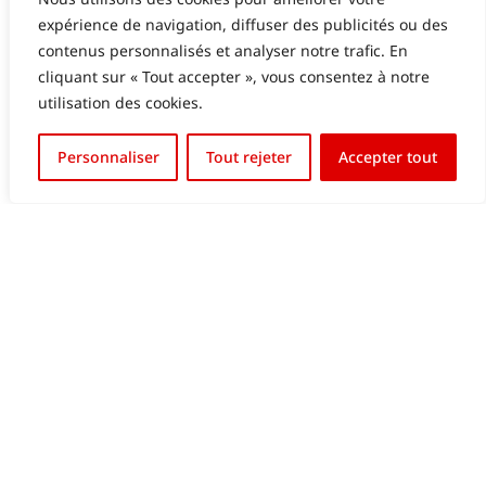
expérience de navigation, diffuser des publicités ou des
GALERIES LAFAYETTE LUXEMBOURG – ECRAN
contenus personnalisés et analyser notre trafic. En
LED EN VITRINE
cliquant sur « Tout accepter », vous consentez à notre
utilisation des cookies.
English (UK)
Personnaliser
Tout rejeter
Accepter tout
Français
INSTALLATION EXPRESS ÉCRAN GÉANT LED
P1.9MM EN 24H