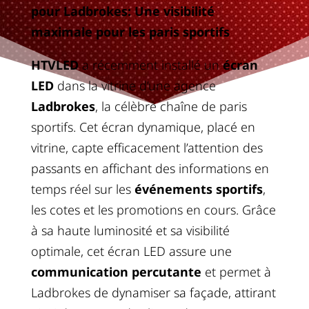
pour Ladbrokes: Une visibilité
maximale pour les paris sportifs
HTVLED
a récemment installé un
écran
LED
dans la vitrine d’une agence
Ladbrokes
, la célèbre chaîne de paris
sportifs. Cet écran dynamique, placé en
vitrine, capte efficacement l’attention des
passants en affichant des informations en
temps réel sur les
événements sportifs
,
les cotes et les promotions en cours. Grâce
à sa haute luminosité et sa visibilité
optimale, cet écran LED assure une
communication percutante
et permet à
Ladbrokes de dynamiser sa façade, attirant