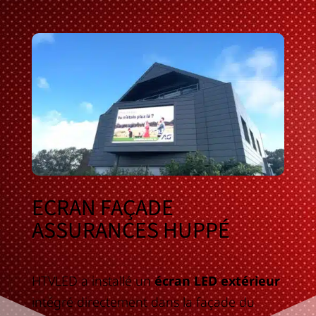
ECRAN FAÇADE
ASSURANCES HUPPÉ
HTVLED a installé un
écran LED extérieur
intégré directement dans la façade du