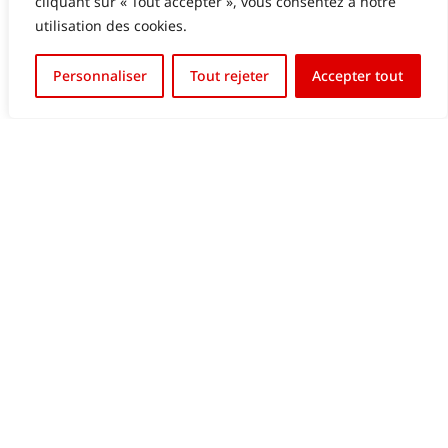
cliquant sur « Tout accepter », vous consentez à notre
utilisation des cookies.
English (UK)
Personnaliser
Tout rejeter
Accepter tout
Français
DIFFERDANGE FC03 MARQUOIR ET BOARDING
LED