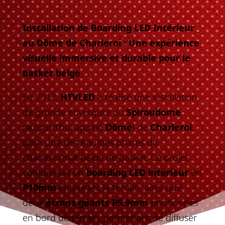
Installation de Boarding LED Intérieur
au Dôme de Charleroi : Une expérience
visuelle immersive et durable pour le
basket belge
En 2012,
HTVLED
a réalisé une installation
de grande envergure au
Spiroudome
(aujourd’hui appelé
Dôme
) de
Charleroi
,
pour une des équipes phares du
championnat belge de basket. Ce projet
comprenait un
boarding LED intérieur
en
P10mm
entourant le terrain, ainsi que
deux
écrans géants P5.9mm
positionnés
en bord de terrain, permettant de diffuser