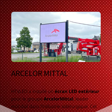
ARCELOR MITTAL
HTVLED a installé un
écran LED extérieur
pour le groupe
ArcelorMittal
, leader
mondial dans l’industrie sidérurgique. Cet