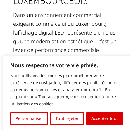
LUXEMBOURGEOIS
Dans un environnement commercial
exigeant comme celui du Luxembourg,
l’affichage digital LED représente bien plus
qu’une modernisation esthétique – c’est un
levier de performance commerciale
mesurable. La capacité à gérer le contenu
Nous respectons votre vie privée.
à distance, à réagir instantanément aux
Nous utilisons des cookies pour améliorer votre
opportunités du marché et à planifier
expérience de navigation, diffuser des publicités ou des
stratégiquement les campagnes marketing
contenus personnalisés et analyser notre trafic. En
transforme fondamentalement la relation
cliquant sur « Tout accepter », vous consentez à notre
avec le client.
utilisation des cookies.
English (UK)
Le retour sur investissement rapide,
Personnaliser
Tout rejeter
Accepter tout
Français
combiné à l’impact significatif sur les