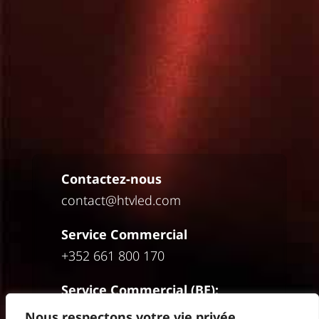
Contactez-nous
contact@htvled.com
Service Commercial
+352
661 800 170
Service Commercial (BE):
+32 472 10 07 76
Nous respectons votre vie privée.