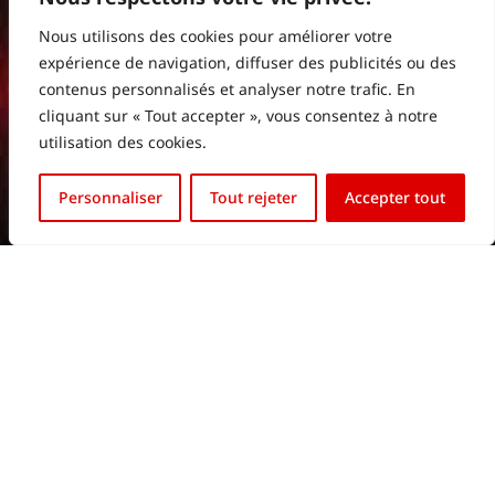
Nous utilisons des cookies pour améliorer votre
expérience de navigation, diffuser des publicités ou des
contenus personnalisés et analyser notre trafic. En
cliquant sur « Tout accepter », vous consentez à notre
HTV EUROPE HQ
utilisation des cookies.
HTV – High Tech Vision
English (UK)
Personnaliser
Tout rejeter
Accepter tout
10, Rue Henri Schnadt
Français
L-2530 Luxembourg
DISTRIBUTEUR BELGIQUE
HTV – High Tech Vision
Route de Philippeville 57,
5651 Walcourt