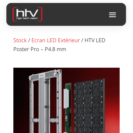
Stock
/
Ecran LED Extérieur
/ HTV LED
Poster Pro – P4.8 mm