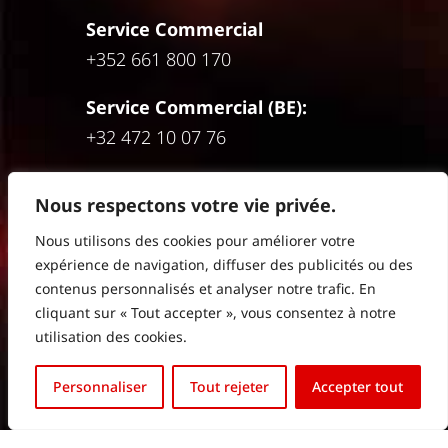
Service Commercial
+352
661 800 170
Service Commercial (BE):
+32 472 10 07 76
Nous respectons votre vie privée.
Nous utilisons des cookies pour améliorer votre
expérience de navigation, diffuser des publicités ou des
HTV EUROPE HQ
contenus personnalisés et analyser notre trafic. En
HTV – High Tech Vision
cliquant sur « Tout accepter », vous consentez à notre
10, Rue Henri Schnadt
utilisation des cookies.
L-2530 Luxembourg
English (UK)
Personnaliser
Tout rejeter
Accepter tout
Français
DISTRIBUTEUR BELGIQUE
HTV – High Tech Vision