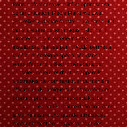
Pour renforcer sa visibilité et optimiser sa
communication, Media Markt Woluwé
(Bruxelles) a décidé d’installer un écran LED
dans la vitrine de son magasin, donnant
directement sur l’extérieur. Cette
installation, réalisée par HTVLED, permet à
la célèbre enseigne spécialisée dans la
vente d’appareils électroménagers, de
consoles, de jeux et d’autres appareils
électriques, de communiquer de manière
efficace et dynamique sur ses promotions,
produits phares, et offres spéciales. Le
choix d’un écran LED haute définition dans
la vitrine assure une grande attractivité,
captant l’attention des passants et des