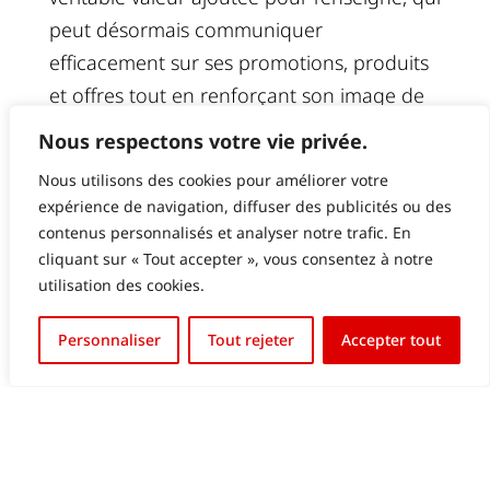
peut désormais communiquer
efficacement sur ses promotions, produits
et offres tout en renforçant son image de
marque innovante.
Nous respectons votre vie privée.
Nous utilisons des cookies pour améliorer votre
expérience de navigation, diffuser des publicités ou des
contenus personnalisés et analyser notre trafic. En
cliquant sur « Tout accepter », vous consentez à notre
utilisation des cookies.
English (UK)
Personnaliser
Tout rejeter
Accepter tout
Français
VOUS AVEZ UN PROJET
D’AFFICHAGE DIGITAL EN
TÊTE?
N’hésitez pas à nous contacter! Notre